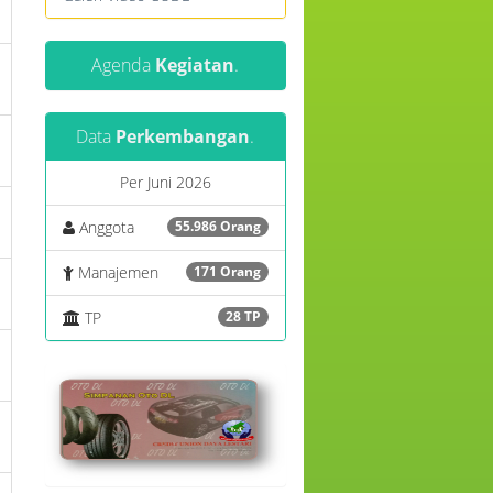
Agenda
Kegiatan
.
Data
Perkembangan
.
Per Juni 2026
Anggota
55.986 Orang
Manajemen
171 Orang
TP
28 TP