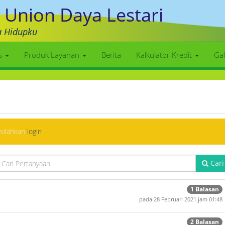
 Union Daya Lestari
a Hidupku
as
Produk Layanan
Berita
Kalkulator Kredit
Gal
 silahkan
login
.
Cari
1 Balasan
pada 28 Februari 2021 jam 01:48
2 Balasan