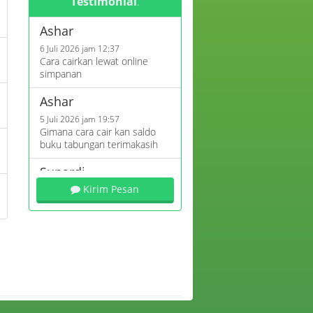
Testimonial
.
Ashar
6 Juli 2026 jam 12:37
Cara cairkan lewat online
simpanan
Ashar
5 Juli 2026 jam 19:57
Gimana cara cair kan saldo
buku tabungan terimakasih
Sunardi
7 April 2026 jam 14:27
Kirim Pesan
Mna nmr yg bisa d hubungi
Azizah
26 Maret 2026 jam 09:40
Apakah bisa mengajukan
pinjaman koperasi?
Mira
13 Maret 2026 jam 19:49