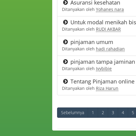
Asuransi kesehatan
Ditanyakan oleh
Yohanes nara
Untuk modal menikah bisa
Ditanyakan oleh
RUDI AKBAR
pinjaman umum
Ditanyakan oleh
hadi rahadian
pinjaman tampa jaminan
Ditanyakan oleh
Ivybibie
Tentang Pinjaman online
Ditanyakan oleh
Riza Harun
Sebelumnya
1
2
3
4
5