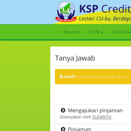
KSP
Credit
Lestari CU-ku, Berday
Beranda
Profil
Solidarit
Tanya Jawab
Maaf!
Untuk bertanya pada situs ini
Mengajukan pinjaman
Ditanyakan oleh
SUSANTO
Pinjaman