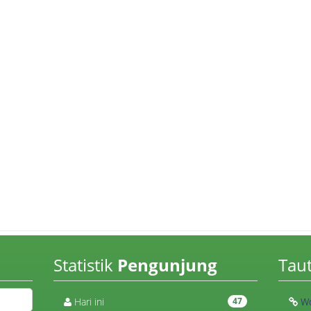
Statistik
Pengunjung
Tau
Hari ini
47
Wo