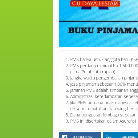
PMS hanya untuk anggota baru KSP 
PMS perdana minimal Rp 1.500.000,-
(Lima Puluh juta rupiah).
Jangka waktu pengembalian pinjama
Jasa pinjaman sebesar 1,30% menur
Jaminan PMS adalah simpanan anggot
Administrasi keterlambatan sebesar
Jika PMS perdana tidak diangsur sel
tersebut dibatalkan dan yang bersa
Dana penguatan lembaga sebesar 1%
PMS ini disertakan dalam Asuransi
FACEBOOK
LINKEDIN