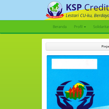
KSP
Credit
Lestari CU-ku, Berday
Beranda
Profil
Solidarit
Pinj