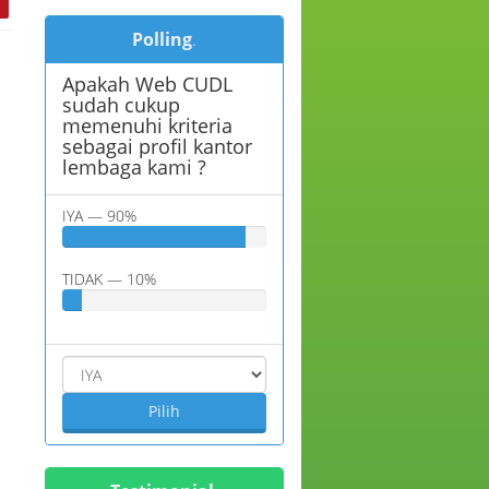
Polling
.
Apakah Web CUDL
sudah cukup
memenuhi kriteria
sebagai profil kantor
lembaga kami ?
IYA — 90%
TIDAK — 10%
Pilih