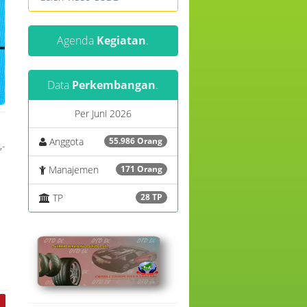
Agenda
Kegiatan
.
Data
Perkembangan
.
Per Juni 2026
Anggota
55.986 Orang
,-
Manajemen
171 Orang
TP
28 TP