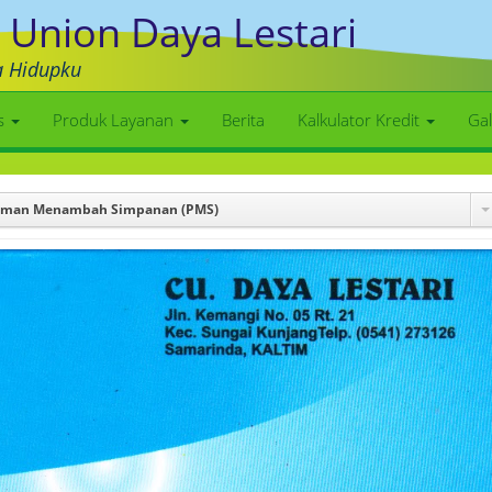
 Union Daya Lestari
a Hidupku
as
Produk Layanan
Berita
Kalkulator Kredit
Gal
aman Menambah Simpanan (PMS)