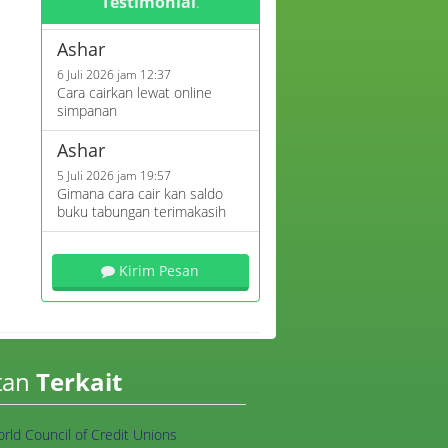
Testimonial
.
Ashar
6 Juli 2026 jam 12:37
Cara cairkan lewat online
simpanan
Ashar
5 Juli 2026 jam 19:57
Gimana cara cair kan saldo
buku tabungan terimakasih
Sunardi
7 April 2026 jam 14:27
Kirim Pesan
Mna nmr yg bisa d hubungi
Azizah
26 Maret 2026 jam 09:40
Apakah bisa mengajukan
tan
Terkait
pinjaman koperasi?
Mira
rld Council of Credit Unions
13 Maret 2026 jam 19:49