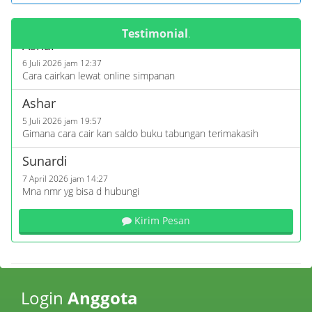
Testimonial
.
Ashar
6 Juli 2026 jam 12:37
Cara cairkan lewat online simpanan
Ashar
5 Juli 2026 jam 19:57
Gimana cara cair kan saldo buku tabungan terimakasih
Sunardi
7 April 2026 jam 14:27
Mna nmr yg bisa d hubungi
Azizah
Kirim Pesan
26 Maret 2026 jam 09:40
Apakah bisa mengajukan pinjaman koperasi?
Mira
13 Maret 2026 jam 19:49
Login
Anggota
Selamat mlm izin bertanya,saya pernah gabung jadi anggota