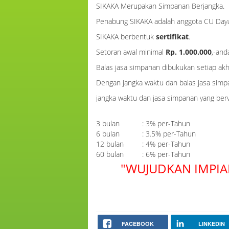
SIKAKA Merupakan Simpanan Berjangka.
Penabung SIKAKA adalah anggota CU Daya 
SIKAKA berbentuk
sertifikat
.
Setoran awal minimal
Rp. 1.000.000
,-and
Balas jasa simpanan dibukukan setiap akh
Dengan jangka waktu dan balas jasa simpa
jangka waktu dan ja
3 bulan : 3% per-Tahun
6 bulan : 3.5% per-Tahun
12 bulan : 4% per-Tahun
60 bulan : 6% per-Tahun
"WUJUDKAN IMPIA
FACEBOOK
LINKEDIN