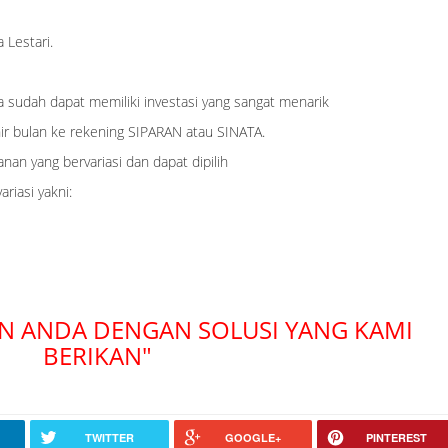
Lestari.
a sudah dapat memiliki investasi yang sangat menarik
ir bulan ke rekening SIPARAN atau SINATA.
nan yang bervariasi dan dapat dipilih
sa simpanan yang bervariasi yakni:
N ANDA DENGAN SOLUSI YANG KAMI
BERIKAN"
TWITTER
GOOGLE+
PINTEREST