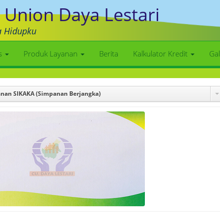
 Union Daya Lestari
a Hidupku
as
Produk Layanan
Berita
Kalkulator Kredit
Gal
nan SIKAKA (Simpanan Berjangka)