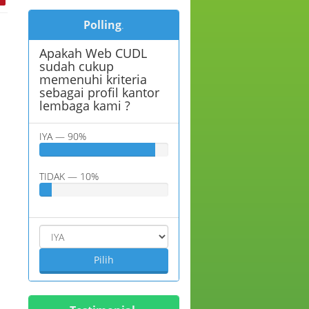
Polling
.
Apakah Web CUDL
sudah cukup
memenuhi kriteria
sebagai profil kantor
lembaga kami ?
IYA — 90%
TIDAK — 10%
Pilih