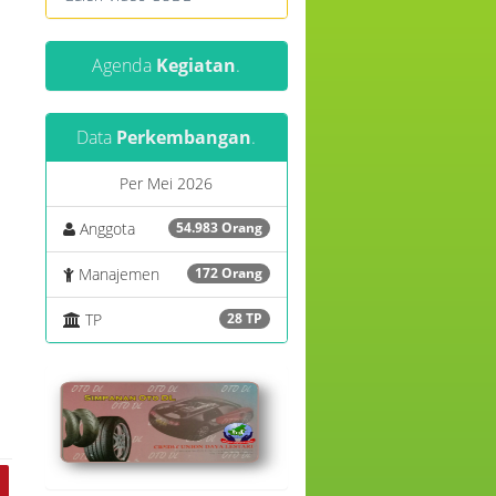
Agenda
Kegiatan
.
Data
Perkembangan
.
Per Mei 2026
Anggota
54.983 Orang
Manajemen
172 Orang
TP
28 TP