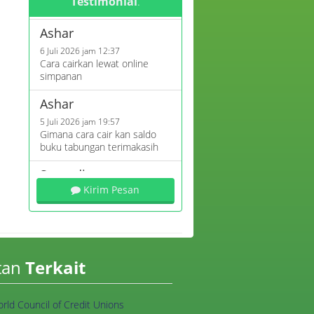
Testimonial
.
Ashar
6 Juli 2026 jam 12:37
Cara cairkan lewat online
simpanan
Ashar
5 Juli 2026 jam 19:57
Gimana cara cair kan saldo
buku tabungan terimakasih
Sunardi
7 April 2026 jam 14:27
Kirim Pesan
Mna nmr yg bisa d hubungi
Azizah
26 Maret 2026 jam 09:40
Apakah bisa mengajukan
tan
Terkait
pinjaman koperasi?
Mira
rld Council of Credit Unions
13 Maret 2026 jam 19:49