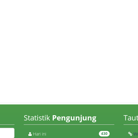
Statistik
Pengunjung
Tau
Hari ini
430
Wo