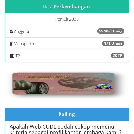
Data
Perkembangan
.
Per Juli 2026
Anggota
55.986 Orang
Manajemen
171 Orang
TP
28 TP
Polling
.
Apakah Web CUDL sudah cukup memenuhi
kriteria sebagai profil kantor lembaga kami ?