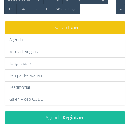
13
14
15
16
Selanjutnya
»
Layanan
Lain
.
Agenda
Menjadi Anggota
Tanya Jawab
Tempat Pelayanan
Testimonial
Galeri Video CUDL
Agenda
Kegiatan
.