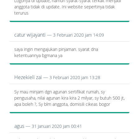
Logonya di update, namun syarat-syarat terkait menjadi
anggota tidak di update. Ini website sepertinya tidak
terurus
catur wijayanti —
3 Februari 2020 jam 14:09
saya ingin mengajukan pinjaman. syarat dna
ketentuannya bgmana ya
Hezekieli zai —
3 Februari 2020 jam 13:28
Sy mau minjam dgn agunan sertifikat rumah, sy
pengusaha, nilai agunan kira kira 2 milyar, sy butuh 500 jt,
apa boleh ?, Sy blm anggota, domisili cikeas bogor
agus —
31 Januari 2020 jam 00:41