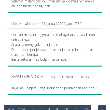
Selamat malam pak ibu. mau nanya klo mau minjam ke
cu. apa harus ada agunan.
Basuki rahmat —
26 Januari 2020 jam 17:50
Setelah menjadi anggota,dan mebayar iuaran wajib dan
sebagai nya,
Apa bisa mengajukan pinjaman.
Dan mohon penjelasan untuk pinjaman minimum dan
maximum berapa,
Serta setoran Tiap bulan nya berapa.
BAYU D PRAYOGA —
19 Januari 2020 jam 10:33
saya mau pinjam uang untuk dana pernikahan apa bisa ?
Sebelumnya
6
7
8
9
10
11
12
«